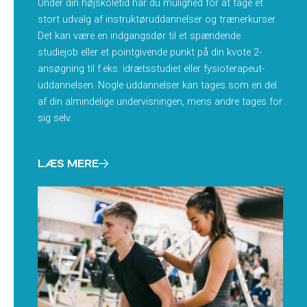
Under din højskoletid har du mulighed for at tage et
stort udvalg af instruktøruddannelser og trænerkurser.
Det kan være en indgangsdør til et spændende
studiejob eller et pointgivende punkt på din kvote 2-
ansøgning til f.eks. idrætsstudiet eller fysioterapeut-
uddannelsen. Nogle uddannelser kan tages som en del
af din almindelige undervisningen, mens andre tages for
sig selv.
LÆS MERE