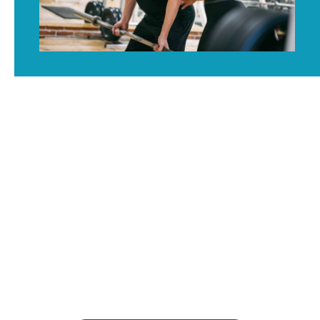
REJSER PÅ IHÅ
Mens du går på Idrætshøjskolen Aarhus har du
mulighed for at komme med på en række forskellige
rejser og ture til ind- og udland. Der er både mulighed
for at komme til Club La Santa, på skiture, outdoor-ture
og diverse specialture. Vi har helt sikkert en rejse, der vil
give dig minder for livet!