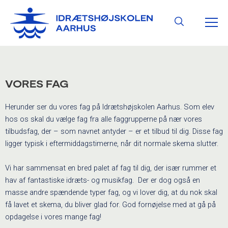
Gå
HO
til
Søg
indholdet
VORES FAG
Herunder ser du vores fag på Idrætshøjskolen Aarhus. Som elev
hos os skal du vælge fag fra alle faggrupperne på nær vores
tilbudsfag, der – som navnet antyder – er et tilbud til dig. Disse fag
ligger typisk i eftermiddagstimerne, når dit normale skema slutter.
Vi har sammensat en bred palet af fag til dig, der især rummer et
hav af fantastiske idræts- og musikfag. Der er dog også en
masse andre spændende typer fag, og vi lover dig, at du nok skal
få lavet et skema, du bliver glad for. God fornøjelse med at gå på
opdagelse i vores mange fag!