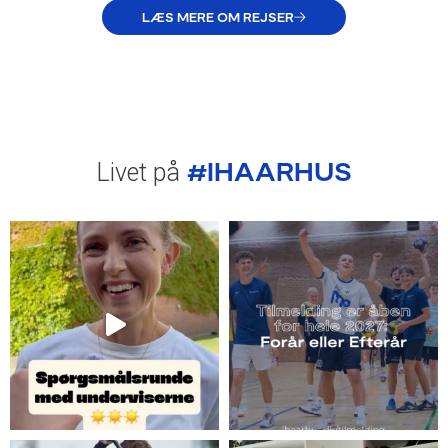
LÆS MERE OM REJSER
#IHAARHUS
Livet på