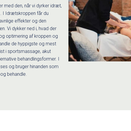
er med den, når vi dyrker idræt,
. I Idrætskroppen får du
avnlige effekter og den
en. Vi dykker ned i, hvad der
g og optimering af kroppen og
handle de hyppigste og mest
vist i sportsmassage, akut
rnative behandlingsformer. I
cases og bruger hinanden som
e og behandle.