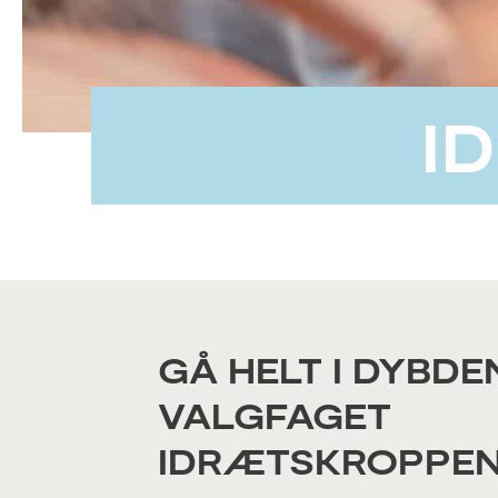
I
GÅ HELT I DYBDE
VALGFAGET
IDRÆTSKROPPE