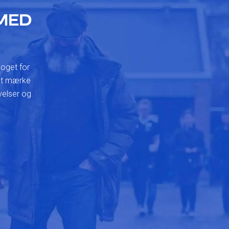
MED
noget for
 at mærke
velser og