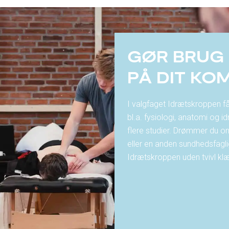
GØR BRUG 
PÅ DIT KO
I valgfaget Idrætskroppen få
bl.a. fysiologi, anatomi og id
flere studier. Drømmer du om
eller en anden sundhedsfagli
Idrætskroppen uden tvivl klæ