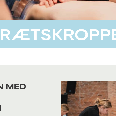
DRÆTSKROPP
N MED
N