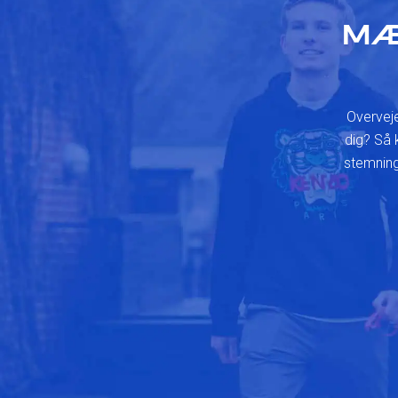
MÆ
Overveje
dig? Så 
stemning