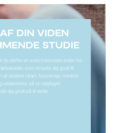
AF DIN VIDEN
MMENDE STUDIE
r du derfor en solid basisviden inden for
rætsskader, som vil ruste dig godt til
 at studere idræt, fysioterapi, medicin
g uddannelse, så vil valgfaget
de dig godt på til dette.