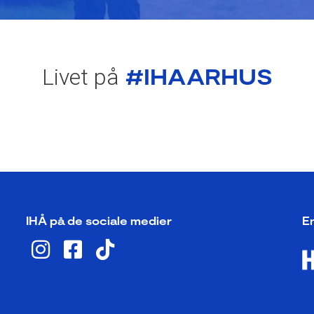
#IHAARHUS
Livet på
IHÅ på de sociale medier
En
I
F
T
n
a
i
s
c
k
t
e
t