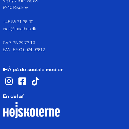
Vejlby Centervej 53
8240 Risskov
+45 86 21 38 00
ihaa@ihaarhus.dk
CVR: 28 29 73 19
EAN: 5790 0024 93812
IHÅ på de sociale medier
I
F
T
n
a
i
s
c
k
En del af
t
e
t
a
b
o
g
o
k