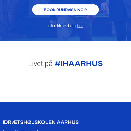
BOOK RUNDVISNING
eller tilmeld dig
her
#IHAARHUS
Livet på
IDRÆTSHØJSKOLEN AARHUS