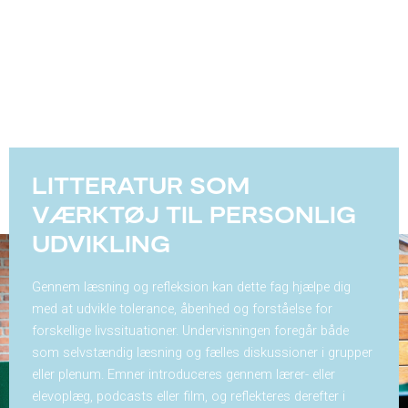
LITTERATUR SOM
VÆRKTØJ TIL PERSONLIG
UDVIKLING
Gennem læsning og refleksion kan dette fag hjælpe dig
med at udvikle tolerance, åbenhed og forståelse for
forskellige livssituationer. Undervisningen foregår både
som selvstændig læsning og fælles diskussioner i grupper
eller plenum. Emner introduceres gennem lærer- eller
elevoplæg, podcasts eller film, og reflekteres derefter i