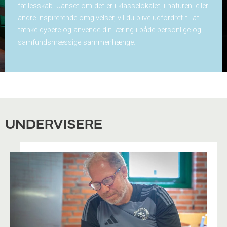
fællesskab. Uanset om det er i klasselokalet, i naturen, eller
andre inspirerende omgivelser, vil du blive udfordret til at
tænke dybere og anvende din læring i både personlige og
samfundsmæssige sammenhænge.
UNDERVISERE