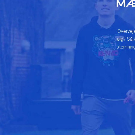
MÆ
Overveje
dig? Så 
stemning