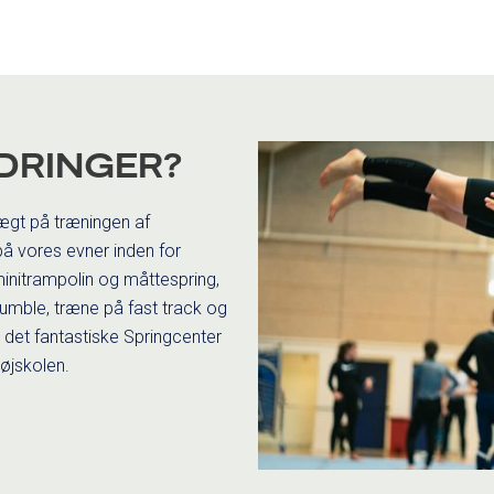
DRINGER?
ægt på træningen af
på vores evner inden for
minitrampolin og måttespring,
tumble, træne på fast track og
 i det fantastiske Springcenter
højskolen.