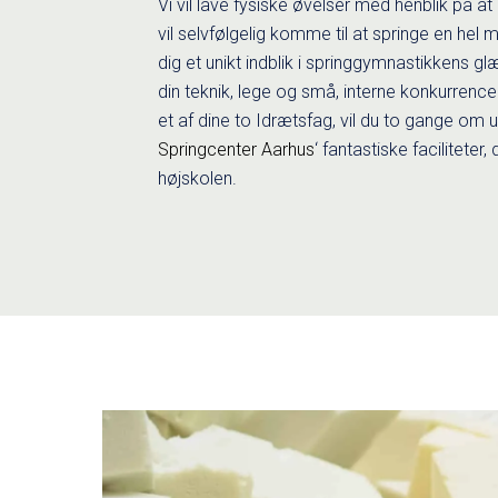
Vi vil lave fysiske øvelser med henblik på at 
vil selvfølgelig komme til at springe en hel
dig et unikt indblik i springgymnastikkens gl
din teknik, lege og små, interne konkurrenc
et af dine to Idrætsfag, vil du to gange om u
Springcenter Aarhus
‘ fantastiske faciliteter, 
højskolen.