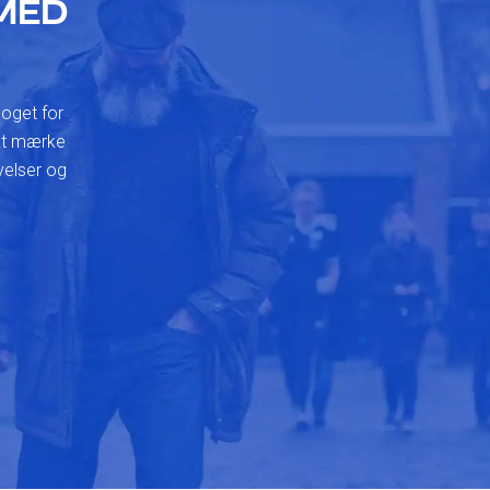
MED
noget for
 at mærke
velser og