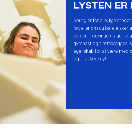
LYSTEN ER 
Spring er for alle, lige mege
før, eller om du bare elsker 
verden. Træningen tager udg
gymnast og tilrettelægges, s
egenskab for at være med på S
og til at lære nyt.