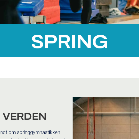
SPRING
I
 VERDEN
rundt om springgymnastikken.