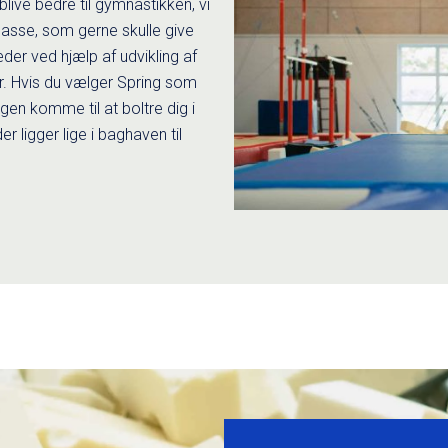
blive bedre til gymnastikken, vi
 masse, som gerne skulle give
æder ved hjælp af udvikling af
er. Hvis du vælger Spring som
gen komme til at boltre dig i
der ligger lige i baghaven til