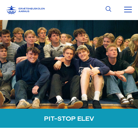
Gå
HO
Søg
til
indholdet
PIT-STOP ELEV