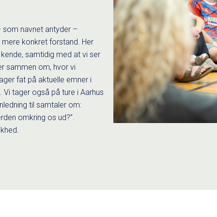
t – som navnet antyder –
 i mere konkret forstand. Her
t kende, samtidig med at vi ser
ler sammen om, hvor vi
ager fat på aktuelle emner i
 Vi tager også på ture i Aarhus
nledning til samtaler om:
erden omkring os ud?”.
skhed.