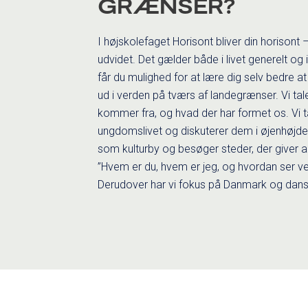
GRÆNSER?
I højskolefaget Horisont bliver din horison
udvidet. Det gælder både i livet generelt og
får du mulighed for at lære dig selv bedre a
ud i verden på tværs af landegrænser. Vi ta
kommer fra, og hvad der har formet os. Vi t
ungdomslivet og diskuterer dem i øjenhøjde.
som kulturby og besøger steder, der giver a
”Hvem er du, hvem er jeg, og hvordan ser v
Derudover har vi fokus på Danmark og dan