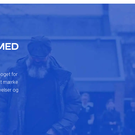
MED
noget for
 at mærke
velser og