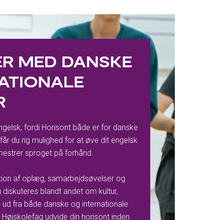
ER MED DANSKE
ATIONALE
R
gelsk, fordi Horisont både er for danske
 får du rig mulighed for at øve dit engelsk
mestrer sproget på forhånd.
tion af oplæg, samarbejdsøvelser og
g diskuteres blandt andet om kultur,
 – ud fra både danske og internationale
tte Højskolefag udvide din horisont inden