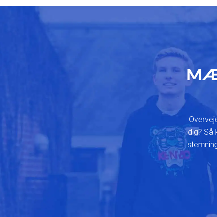
MÆ
Overveje
dig? Så 
stemning