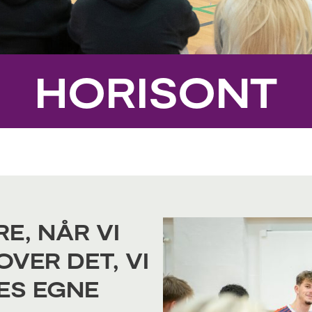
HORISONT
E, NÅR VI
VER DET, VI
ES EGNE