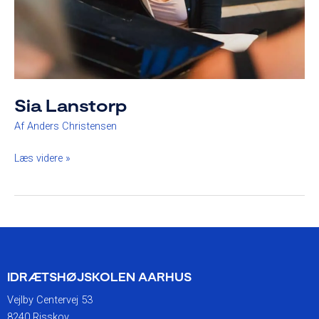
Sia Lanstorp
Af
Anders Christensen
Læs videre »
IDRÆTSHØJSKOLEN AARHUS
Vejlby Centervej 53
8240 Risskov