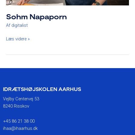
Sohm Napaporn
Af
digitalist
Læs videre »
IDRÆTSHØJSKOLEN AARHUS
Vejlby Centervej 53
8240 Risskov
+45 86 21 38 00
ihaa@ihaarhus.dk