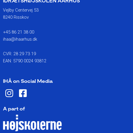
IDRÆTSHØJSKOLEN AARHUS
Vejlby Centervej 53
8240 Risskov
+45 86 21 38 00
ihaa@ihaarhus.dk
CVR: 28 29 73 19
EAN: 5790 0024 93812
IHÅ on Social Media
I
F
n
a
s
c
A part of
t
e
a
b